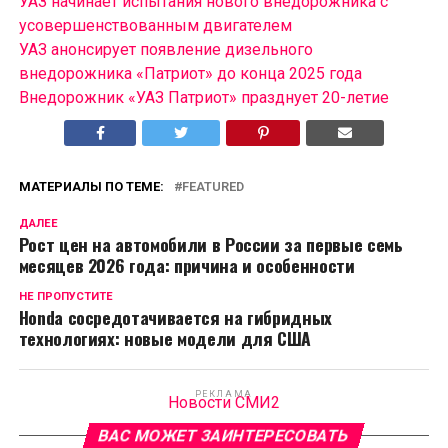
УАЗ начинает испытания нового внедорожника с
усовершенствованным двигателем
УАЗ анонсирует появление дизельного
внедорожника «Патриот» до конца 2025 года
Внедорожник «УАЗ Патриот» празднует 20-летие
МАТЕРИАЛЫ ПО ТЕМЕ:
FEATURED
ДАЛЕЕ
Рост цен на автомобили в России за первые семь
месяцев 2026 года: причина и особенности
НЕ ПРОПУСТИТЕ
Honda сосредотачивается на гибридных
технологиях: новые модели для США
РЕКЛАМА
Новости СМИ2
ВАС МОЖЕТ ЗАИНТЕРЕСОВАТЬ