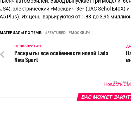
тысяч автомобилей. Завод выпускает три модели: бе
JS4), электрический «Москвич-3е» (JAC Sehol E40X) 
A5 Plus). Их цены варьируются от 1,83 до 3,95 миллио
МАТЕРИАЛЫ ПО ТЕМЕ:
FEATURED
МОСКВИЧ
НЕ ПРОПУСТИТЕ
ДА
Раскрыты все особенности новой Lada
Н
Niva Sport
в
РЕКЛАМА
Новости С
ВАС МОЖЕТ ЗАИНТ