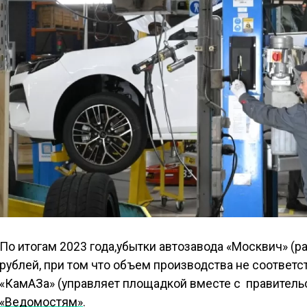
По итогам 2023 года,убытки автозавода «Москвич» (р
рублей, при том что объем производства не соответс
«КамАЗа» (управляет площадкой вместе с правитель
«Ведомостям»
.