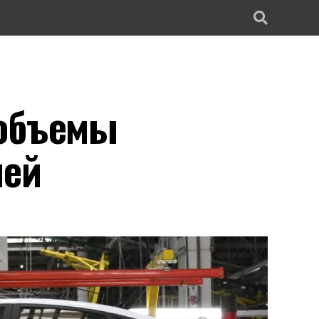
 объемы
лей