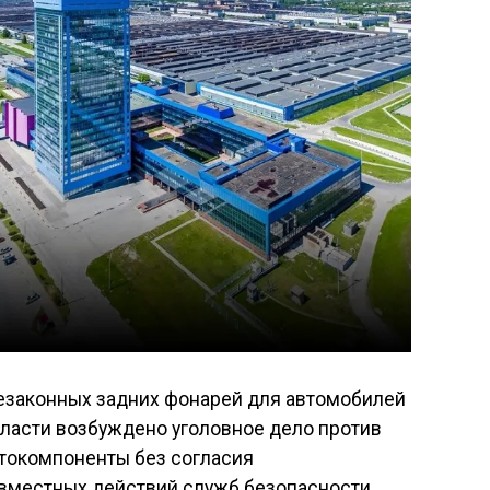
езаконных задних фонарей для автомобилей
бласти возбуждено уголовное дело против
втокомпоненты без согласия
овместных действий служб безопасности