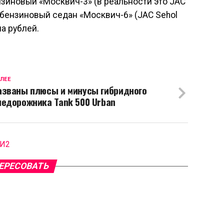
нзиновый «Москвич-3» (в реальности это JAC
и бензиновый седан «Москвич-6» (JAC Sehol
на рублей.
ЛЕЕ
азваны плюсы и минусы гибридного
недорожника Tank 500 Urban
МИ2
ЕРЕСОВАТЬ