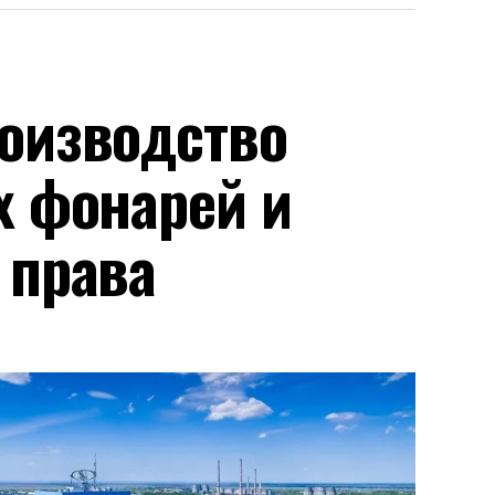
оизводство
х фонарей и
 права