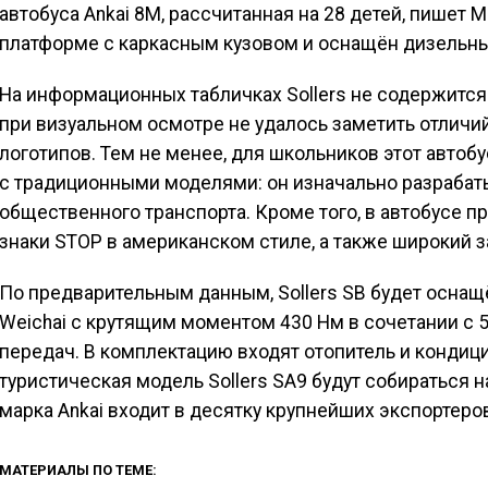
автобуса Ankai 8M, рассчитанная на 28 детей, пишет M
платформе с каркасным кузовом и оснащён дизельным
На информационных табличках Sollers не содержитс
при визуальном осмотре не удалось заметить отличий
логотипов. Тем не менее, для школьников этот авто
с традиционными моделями: он изначально разрабаты
общественного транспорта. Кроме того, в автобусе
знаки STOP в американском стиле, а также широкий 
По предварительным данным, Sollers SB будет осна
Weichai с крутящим моментом 430 Нм в сочетании с 
передач. В комплектацию входят отопитель и кондицио
туристическая модель Sollers SA9 будут собираться н
марка Ankai входит в десятку крупнейших экспортеро
МАТЕРИАЛЫ ПО ТЕМЕ: