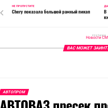
НЕ ПРОПУСТИТЕ
ДА
Chery показала большой рамный пикап
В
к
РЕКЛАМА
Новости С
ВАС МОЖЕТ ЗАИНТ
АВТОПРОМ
АВТОВАЗ пресек пр