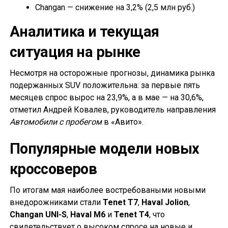
Changan — снижение на 3,2% (2,5 млн руб.)
Аналитика и текущая
ситуация на рынке
Несмотря на осторожные прогнозы, динамика рынка
подержанных SUV положительна: за первые пять
месяцев спрос вырос на 23,9%, а в мае — на 30,6%,
отметил Андрей Ковалев, руководитель направления
Автомобили с пробегом
в «Авито».
Популярные модели новых
кроссоверов
По итогам мая наиболее востребоваными новыми
внедорожниками стали
Tenet T7
,
Haval Jolion
,
Changan UNI-S
,
Haval M6
и
Tenet T4
, что
свидетельствует о высоком спросе на новые и