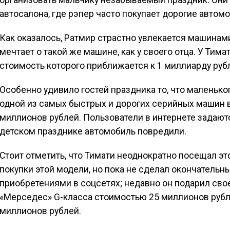
организовать мальчику незабываемый праздник. Они 
автосалона, где рэпер часто покупает дорогие автомо
Как оказалось, Ратмир страстно увлекается машинами:
мечтает о такой же машине, как у своего отца. У Тим
стоимость которого приближается к 1 миллиарду руб
Особенно удивило гостей праздника то, что маленько
одной из самых быстрых и дорогих серийных машин в
миллионов рублей. Пользователи в интернете задаютс
детском празднике автомобиль повредили.
Стоит отметить, что Тимати неоднократно посещал э
покупки этой модели, но пока не сделал окончатель
приобретениями в соцсетях; недавно он подарил св
«Мерседес» G-класса стоимостью 25 миллионов рубле
миллионов рублей.