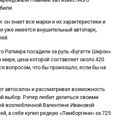
арендовали главный зал известного
били.
 он знает все марки и их характеристики и
ати уже имеется внушительный автопарк,
лей.
го Ратмира посадили за руль «Бугатти Широн»
 мире, цена которой составляет около 420
я вопросом, что бы произошло, если бы на
тот автосалон и рассматривал возможность
ный выбор. Рэпер любит делиться своими
оей возлюбленной Валентине Ивановой
й, а себе купил редкую «Ламборгини» за 725