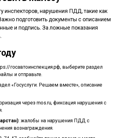
у инспекторов, нарушения ПДД, такие как
 Важно подготовить документы с описанием
данные и подпись. За ложные показания
.
году
ttps://госавтоинспекция.рф, выберите раздел
айлы и отправьте.
аздел «Госуслуги. Решаем вместе», описание
торизация через mos.ru, фиксация нарушения с
.
арстан)
: жалобы на нарушения ПДД с
чения вознаграждения.