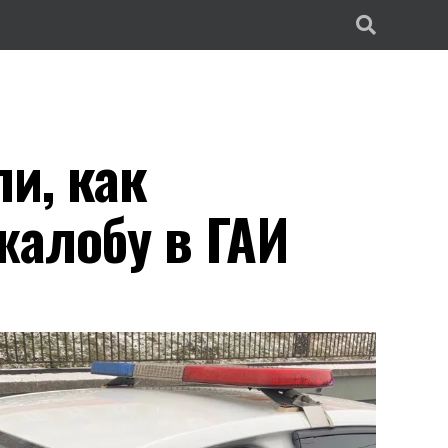
и, как
жалобу в ГАИ