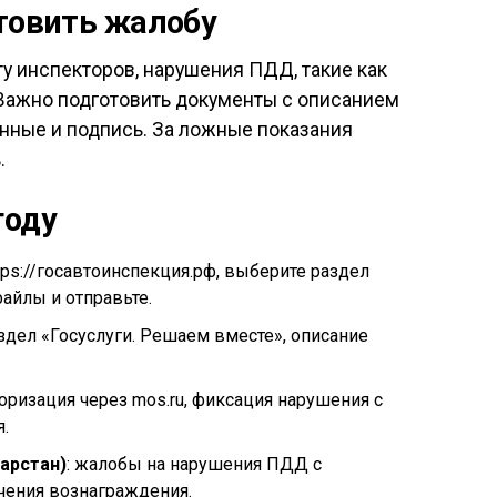
отовить жалобу
у инспекторов, нарушения ПДД, такие как
 Важно подготовить документы с описанием
данные и подпись. За ложные показания
.
году
ttps://госавтоинспекция.рф, выберите раздел
айлы и отправьте.
аздел «Госуслуги. Решаем вместе», описание
торизация через mos.ru, фиксация нарушения с
.
арстан)
: жалобы на нарушения ПДД с
чения вознаграждения.