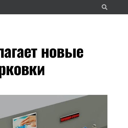
лагает новые
рковки