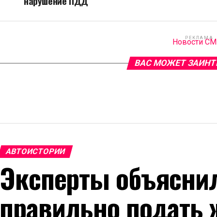
нарушение ПДД
РЕКЛАМА
Новости С
ВАС МОЖЕТ ЗАИНТ
АВТОИСТОРИИ
Эксперты объяснил
правильно подать 