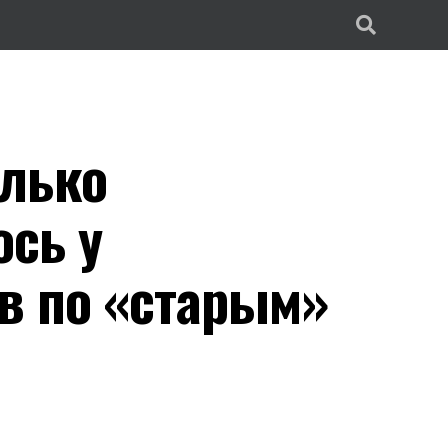
олько
ось у
в по «старым»