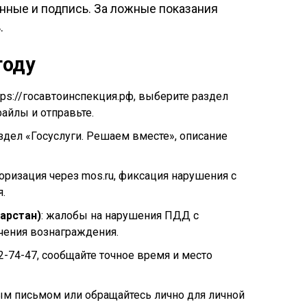
данные и подпись. За ложные показания
.
году
ttps://госавтоинспекция.рф, выберите раздел
айлы и отправьте.
аздел «Госуслуги. Решаем вместе», описание
торизация через mos.ru, фиксация нарушения с
.
арстан)
: жалобы на нарушения ПДД с
чения вознаграждения.
22-74-47, сообщайте точное время и место
ым письмом или обращайтесь лично для личной