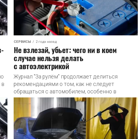
СЕРВИСЫ
2 года назад
з-
Не взлезай, убьет: чего ни в коем
случае нельзя делать
с автоэлектрикой
по
Журнал "За рулём" продолжает делиться
 в
рекомендациями о том, как не следует
обращаться с автомобилем, особенно в
отношении освещения и аккумулятора