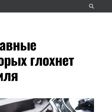
лавные
орых глохнет
иля