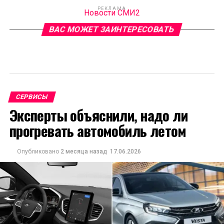
РЕКЛАМА
Новости СМИ2
ВАС МОЖЕТ ЗАИНТЕРЕСОВАТЬ
СЕРВИСЫ
Эксперты объяснили, надо ли
прогревать автомобиль летом
Опубликовано
2 месяца назад
17.06.2026