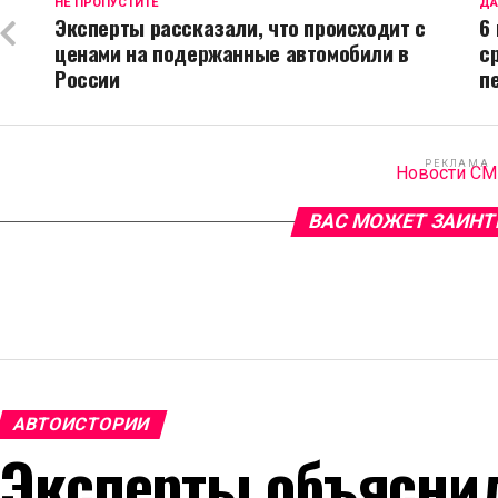
НЕ ПРОПУСТИТЕ
ДА
Эксперты рассказали, что происходит с
6
ценами на подержанные автомобили в
с
России
п
РЕКЛАМА
Новости С
ВАС МОЖЕТ ЗАИНТ
АВТОИСТОРИИ
Эксперты объяснил