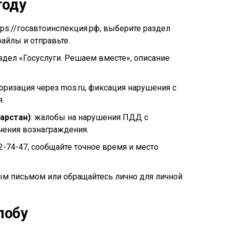
году
ttps://госавтоинспекция.рф, выберите раздел
айлы и отправьте.
аздел «Госуслуги. Решаем вместе», описание
торизация через mos.ru, фиксация нарушения с
.
арстан)
: жалобы на нарушения ПДД с
чения вознаграждения.
22-74-47, сообщайте точное время и место
ым письмом или обращайтесь лично для личной
лобу