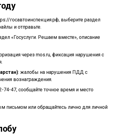
году
ttps://госавтоинспекция.рф, выберите раздел
айлы и отправьте.
аздел «Госуслуги. Решаем вместе», описание
торизация через mos.ru, фиксация нарушения с
.
арстан)
: жалобы на нарушения ПДД с
чения вознаграждения.
22-74-47, сообщайте точное время и место
ым письмом или обращайтесь лично для личной
лобу