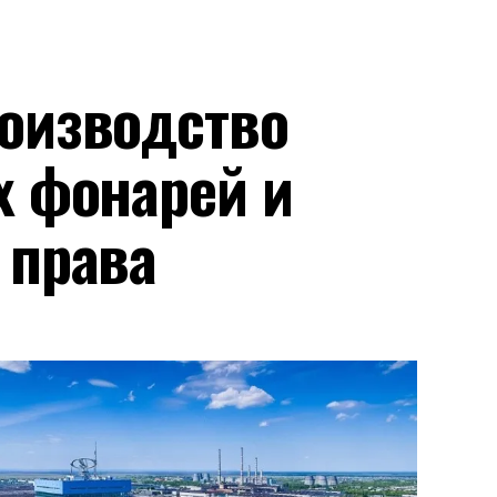
оизводство
х фонарей и
 права