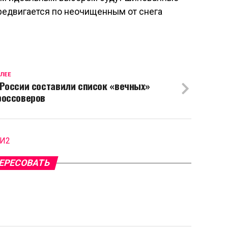
ередвигается по неочищенным от снега
ЛЕЕ
 России составили список «вечных»
россоверов
МИ2
ЕРЕСОВАТЬ