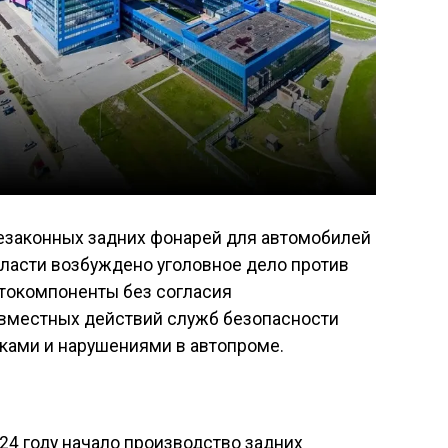
езаконных задних фонарей для автомобилей
бласти возбуждено уголовное дело против
втокомпоненты без согласия
овместных действий служб безопасности
ками и нарушениями в автопроме.
24 году начало производство задних