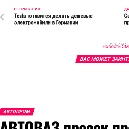
НЕ ПРОПУСТИТЕ
ДА
Tesla готовится делать дешевые
С
электромобили в Германии
п
РЕКЛАМА
Новости С
ВАС МОЖЕТ ЗАИНТ
АВТОПРОМ
АВТОВАЗ пресек пр