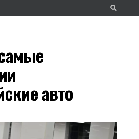
 самые
ии
ские авто