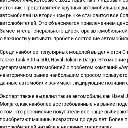
автомобилям, которые с 2022 года стали лидерами с
источник. Представители крупных автомобильных ди
автомобилей на вторичном рынке становится все бо
автолюбителей. Это объясняется привлечением цено
Заместитель генерального директора автомобильной
о важности учитывать пробег и состояние автомобиля
Среди наиболее популярных моделей выделяются Changan
также Tank 300 и 500, Haval Jolion и Dargo. Это мнен
департамента автомобилей с пробегом компаний «Авт
на вторичном рынке наибольшим спросом пользуются м
данные автомобили занимают лидирующие позиции с
Эксперт также выделил такие автомобили, как Haval Joli
Monjaro, как наиболее востребованные на рынке под
о том, что российские покупатели все чаще выбирают
приобретают машины возрастом до двух лет. Более 
автолюбителей читайте в недавних материалах.