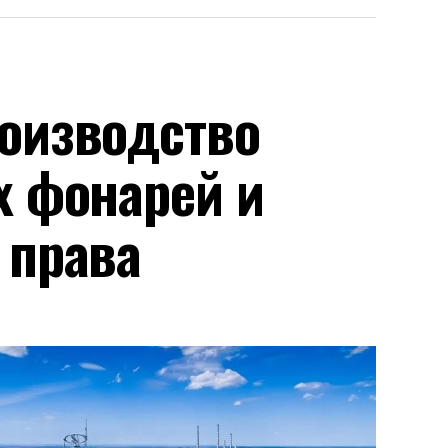
оизводство
х фонарей и
 права