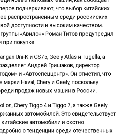
реди новых легковых машин, как сообщает
леров подчеркивают, что выбор китайских
лее распространенным среди российских
вой доступности и высоким качеством.
 группы «Авилон» Роман Титов предупредил
 при покупке.
 Uni-K и CS75, Geely Atlas и Tugella, а
ие разделяет Андрей Гришаков, директор
одом» и «Автоспеццентр». Он отметил, что
арки Haval, Chery и Geely, поскольку
реди продаж новых машин в России.
on, Chery Tiggo 4 и Tiggo 7, а также Geely
ержанных автомобилей. Это свидетельствует
 китайские автомобили и охотно
подробно о тенденции среди отечественных