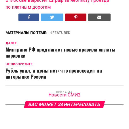
В Москве вырастет штраф за неоплату проезда
по платным дорогам
МАТЕРИАЛЫ ПО ТЕМЕ:
FEATURED
ДАЛЕЕ
Минтранс РФ предлагает новые правила оплаты
парковки
НЕ ПРОПУСТИТЕ
Рубль упал, а цены нет: что происходит на
авторынке России
РЕКЛАМА
Новости СМИ2
ВАС МОЖЕТ ЗАИНТЕРЕСОВАТЬ