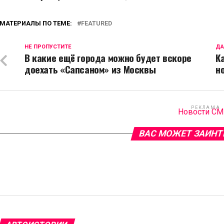
МАТЕРИАЛЫ ПО ТЕМЕ:
FEATURED
НЕ ПРОПУСТИТЕ
ДА
В какие ещё города можно будет вскоре
К
доехать «Сапсаном» из Москвы
н
РЕКЛАМА
Новости С
ВАС МОЖЕТ ЗАИНТ