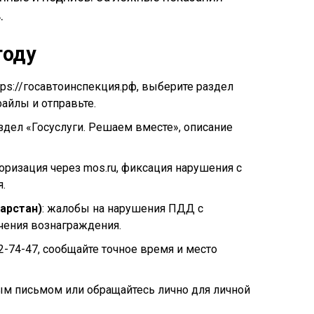
.
году
ttps://госавтоинспекция.рф, выберите раздел
айлы и отправьте.
аздел «Госуслуги. Решаем вместе», описание
торизация через mos.ru, фиксация нарушения с
.
арстан)
: жалобы на нарушения ПДД с
чения вознаграждения.
22-74-47, сообщайте точное время и место
ым письмом или обращайтесь лично для личной