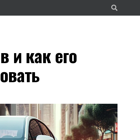
в и как его
овать