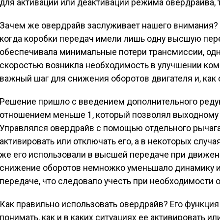
для активации или деактивации режима овердрайва,
Зачем же овердрайв заслуживает нашего внимания? Чт
когда коробки передач имели лишь одну высшую пер
обеспечивала минимальные потери трансмиссии, од
скоростью возникла необходимость в улучшении комф
важный шаг для снижения оборотов двигателя и, как
Решение пришло с введением дополнительного реду
отношением меньше 1, который позволял выходному 
Управлялся овердрайв с помощью отдельного рычага
активировать или отключать его, а в некоторых случ
же его использовали в высшей передаче при движен
снижение оборотов немножко уменьшало динамику 
передаче, что следовало учесть при необходимости 
Как правильно использовать овердрайв? Его функция
понимать, как и в каких ситуациях ее активировать и