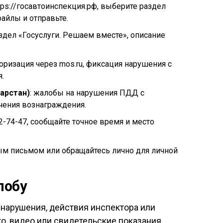
ttps://госавтоинспекция.рф, выберите раздел
айлы и отправьте.
аздел «Госуслуги. Решаем вместе», описание
торизация через mos.ru, фиксация нарушения с
.
арстан)
: жалобы на нарушения ПДД с
чения вознаграждения.
22-74-47, сообщайте точное время и место
ым письмом или обращайтесь лично для личной
лобу
 нарушения, действия инспектора или
, видео или свидетельские показания.