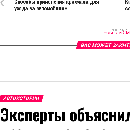
Способы применения крахмала для
К
ухода за автомобилем
с
РЕКЛАМА
Новости С
ВАС МОЖЕТ ЗАИНТ
АВТОИСТОРИИ
Эксперты объяснил