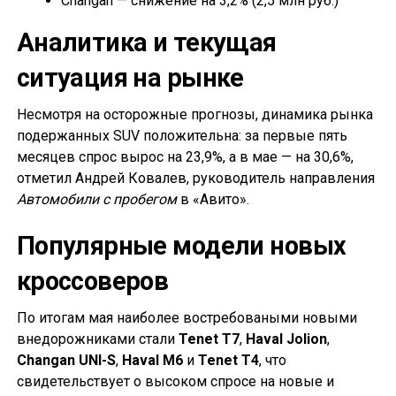
Changan — снижение на 3,2% (2,5 млн руб.)
Аналитика и текущая
ситуация на рынке
Несмотря на осторожные прогнозы, динамика рынка
подержанных SUV положительна: за первые пять
месяцев спрос вырос на 23,9%, а в мае — на 30,6%,
отметил Андрей Ковалев, руководитель направления
Автомобили с пробегом
в «Авито».
Популярные модели новых
кроссоверов
По итогам мая наиболее востребоваными новыми
внедорожниками стали
Tenet T7
,
Haval Jolion
,
Changan UNI-S
,
Haval M6
и
Tenet T4
, что
свидетельствует о высоком спросе на новые и