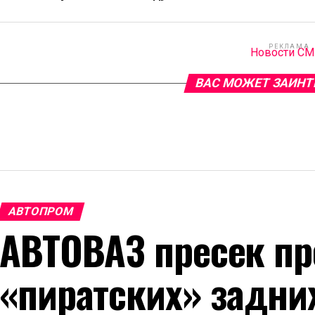
РЕКЛАМА
Новости С
ВАС МОЖЕТ ЗАИНТ
АВТОПРОМ
АВТОВАЗ пресек пр
«пиратских» задни