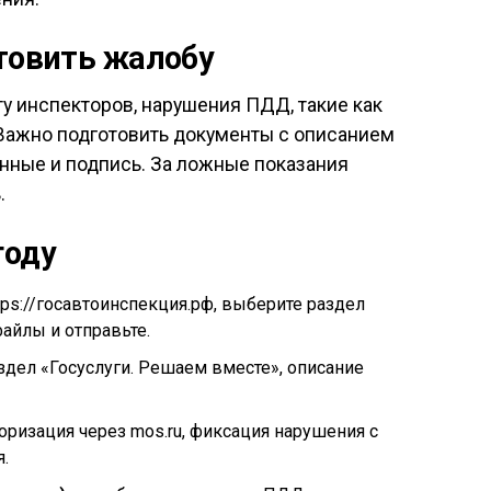
отовить жалобу
у инспекторов, нарушения ПДД, такие как
 Важно подготовить документы с описанием
данные и подпись. За ложные показания
.
году
ttps://госавтоинспекция.рф, выберите раздел
айлы и отправьте.
аздел «Госуслуги. Решаем вместе», описание
торизация через mos.ru, фиксация нарушения с
.