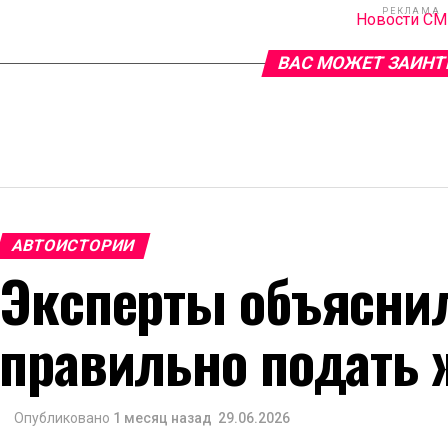
РЕКЛАМА
Новости С
ВАС МОЖЕТ ЗАИНТ
АВТОИСТОРИИ
Эксперты объяснил
правильно подать 
Опубликовано
1 месяц назад
29.06.2026