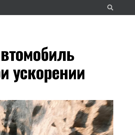
автомобиль
ри ускорении