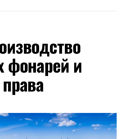
оизводство
х фонарей и
 права