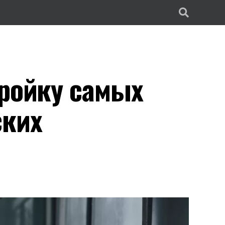
тройку самых
ских