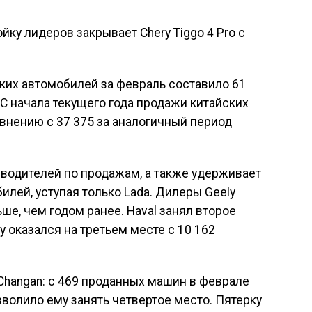
йку лидеров закрывает Chery Tiggo 4 Pro с
ких автомобилей за февраль составило 61
 С начала текущего года продажи китайских
авнению с 37 375 за аналогичный период
зводителей по продажам, а также удерживает
лей, уступая только Lada. Дилеры Geely
ше, чем годом ранее. Haval занял второе
y оказался на третьем месте с 10 162
Changan: с 469 проданных машин в феврале
зволило ему занять четвертое место. Пятерку