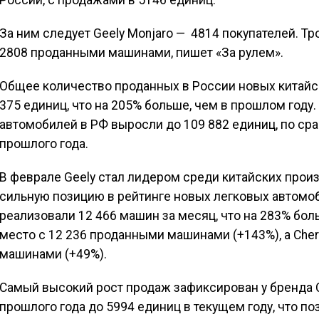
России, с продажами в 5146 единиц.
За ним следует Geely Monjaro — 4814 покупателей. Тро
2808 проданными машинами, пишет «За рулем».
Общее количество проданных в России новых китайс
375 единиц, что на 205% больше, чем в прошлом году.
автомобилей в РФ выросли до 109 882 единиц, по ср
прошлого года.
В феврале Geely стал лидером среди китайских прои
сильную позицию в рейтинге новых легковых автомоби
реализовали 12 466 машин за месяц, что на 283% боль
место с 12 236 проданными машинами (+143%), а Cher
машинами (+49%).
Самый высокий рост продаж зафиксирован у бренда 
прошлого года до 5994 единиц в текущем году, что по