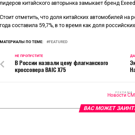
лидеров китайского авторынка замыкает бренд Exeed
Стоит отметить, что доля китайских автомобилей на
года составила 59,7%, в то время как доля российски
МАТЕРИАЛЫ ПО ТЕМЕ:
FEATURED
НЕ ПРОПУСТИТЕ
ДА
В России назвали цену флагманского
Э
кроссовера BAIC X75
H
РЕКЛАМА
Новости С
ВАС МОЖЕТ ЗАИНТ