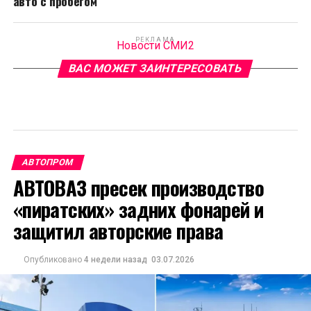
авто с пробегом
РЕКЛАМА
Новости СМИ2
ВАС МОЖЕТ ЗАИНТЕРЕСОВАТЬ
АВТОПРОМ
АВТОВАЗ пресек производство
«пиратских» задних фонарей и
защитил авторские права
Опубликовано
4 недели назад
03.07.2026