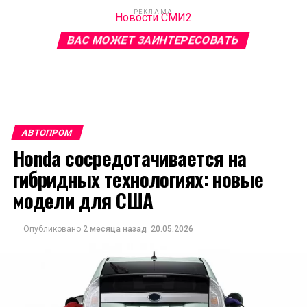
РЕКЛАМА
Новости СМИ2
ВАС МОЖЕТ ЗАИНТЕРЕСОВАТЬ
АВТОПРОМ
Honda сосредотачивается на
гибридных технологиях: новые
модели для США
Опубликовано
2 месяца назад
20.05.2026