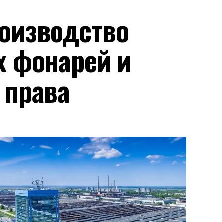
оизводство
х фонарей и
 права