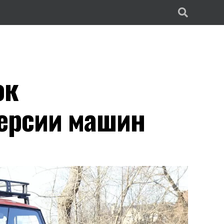
ок
ерсии машин