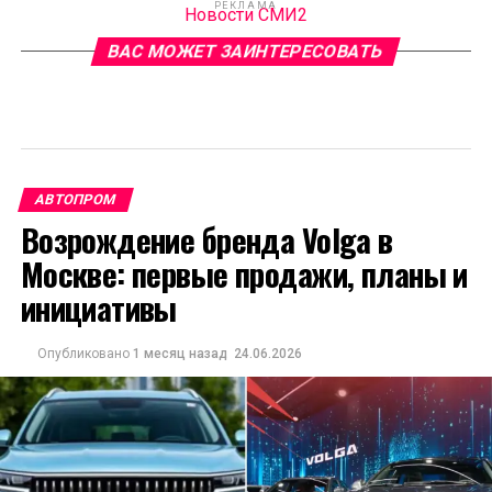
РЕКЛАМА
Новости СМИ2
ВАС МОЖЕТ ЗАИНТЕРЕСОВАТЬ
АВТОПРОМ
Возрождение бренда Volga в
Москве: первые продажи, планы и
инициативы
Опубликовано
1 месяц назад
24.06.2026