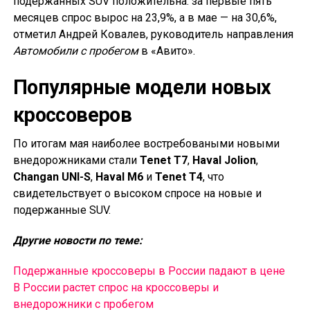
подержанных SUV положительна: за первые пять
месяцев спрос вырос на 23,9%, а в мае — на 30,6%,
отметил Андрей Ковалев, руководитель направления
Автомобили с пробегом
в «Авито».
Популярные модели новых
кроссоверов
По итогам мая наиболее востребоваными новыми
внедорожниками стали
Tenet T7
,
Haval Jolion
,
Changan UNI-S
,
Haval M6
и
Tenet T4
, что
свидетельствует о высоком спросе на новые и
подержанные SUV.
Другие новости по теме:
Подержанные кроссоверы в России падают в цене
В России растет спрос на кроссоверы и
внедорожники с пробегом