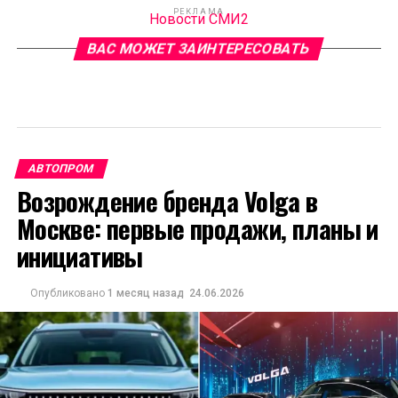
РЕКЛАМА
Новости СМИ2
ВАС МОЖЕТ ЗАИНТЕРЕСОВАТЬ
АВТОПРОМ
Возрождение бренда Volga в
Москве: первые продажи, планы и
инициативы
Опубликовано
1 месяц назад
24.06.2026