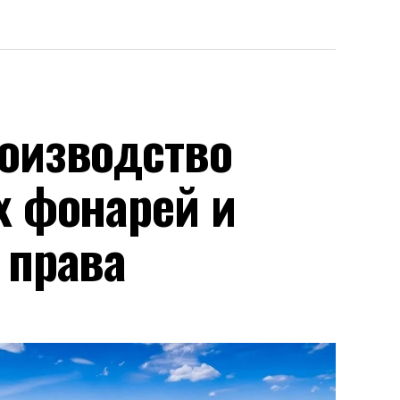
оизводство
х фонарей и
 права