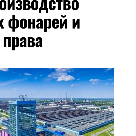
оизводство
х фонарей и
 права