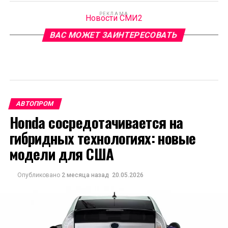
РЕКЛАМА
Новости СМИ2
ВАС МОЖЕТ ЗАИНТЕРЕСОВАТЬ
АВТОПРОМ
Honda сосредотачивается на
гибридных технологиях: новые
модели для США
Опубликовано
2 месяца назад
20.05.2026