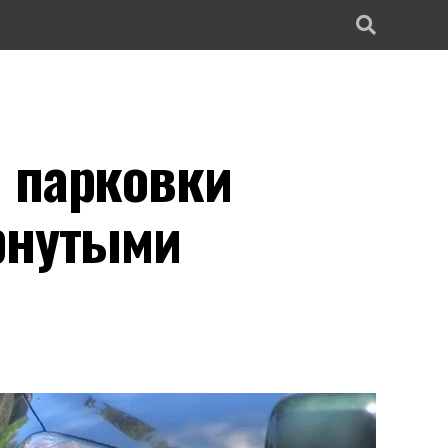
 парковки
рнутыми