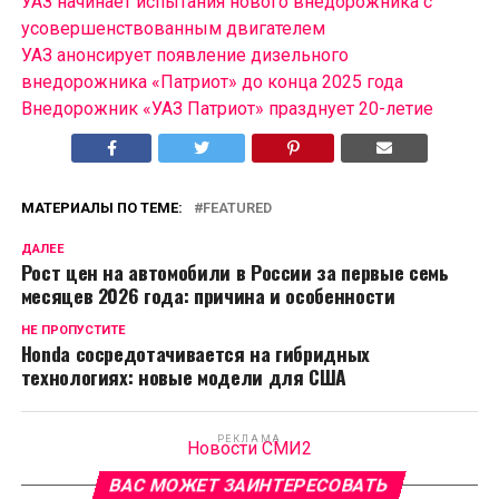
УАЗ начинает испытания нового внедорожника с
усовершенствованным двигателем
УАЗ анонсирует появление дизельного
внедорожника «Патриот» до конца 2025 года
Внедорожник «УАЗ Патриот» празднует 20-летие
МАТЕРИАЛЫ ПО ТЕМЕ:
FEATURED
ДАЛЕЕ
Рост цен на автомобили в России за первые семь
месяцев 2026 года: причина и особенности
НЕ ПРОПУСТИТЕ
Honda сосредотачивается на гибридных
технологиях: новые модели для США
РЕКЛАМА
Новости СМИ2
ВАС МОЖЕТ ЗАИНТЕРЕСОВАТЬ