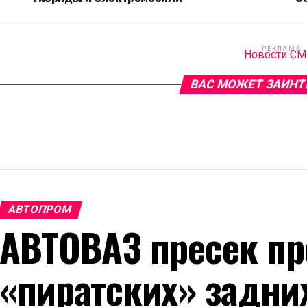
РЕКЛАМА
Новости С
ВАС МОЖЕТ ЗАИНТ
АВТОПРОМ
АВТОВАЗ пресек пр
«пиратских» задни