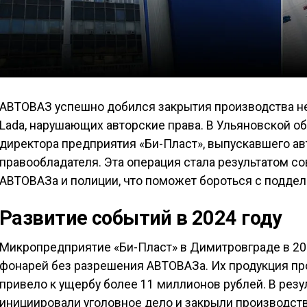
АВТОВАЗ успешно добился закрытия производства н
Lada, нарушающих авторские права. В Ульяновской о
директора предприятия «Би-Пласт», выпускавшего а
правообладателя. Эта операция стала результатом с
АВТОВАЗа и полиции, что поможет бороться с поддел
Развитие событий в 2024 году
Микропредприятие «Би-Пласт» в Димитровграде в 20
фонарей без разрешения АВТОВАЗа. Их продукция про
привело к ущербу более 11 миллионов рублей. В рез
инициировали уголовное дело и закрыли производств