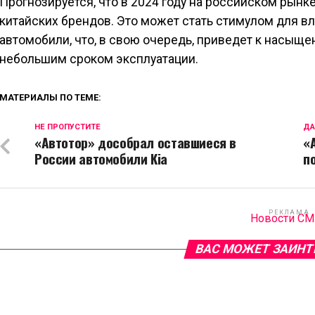
Прогнозируется, что в 2024 году на российском рынке
китайских брендов. Это может стать стимулом для в
автомобили, что, в свою очередь, приведет к насы
небольшим сроком эксплуатации.
МАТЕРИАЛЫ ПО ТЕМЕ:
НЕ ПРОПУСТИТЕ
ДА
«Автотор» дособрал оставшиеся в
«
России автомобили Kia
п
РЕКЛАМА
Новости С
ВАС МОЖЕТ ЗАИНТ