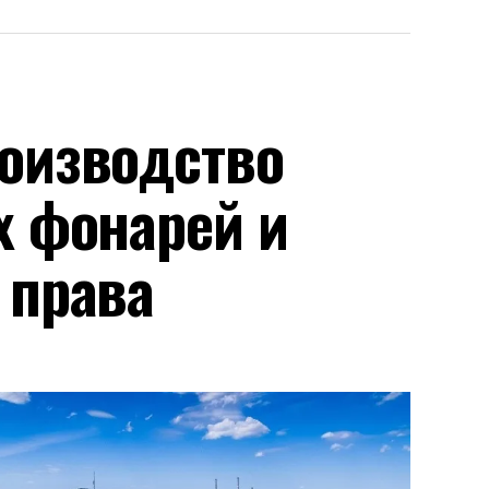
оизводство
х фонарей и
 права