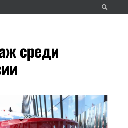
аж среди
сии