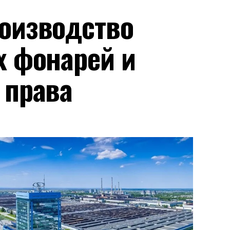
оизводство
х фонарей и
 права