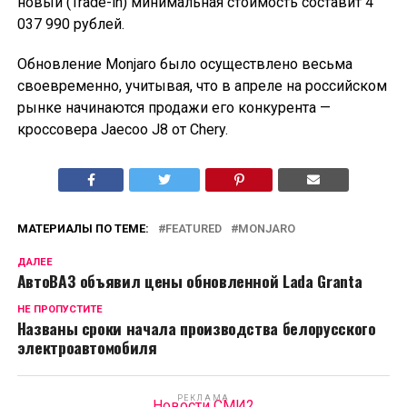
новый (Trade-in) минимальная стоимость составит 4
037 990 рублей.
Обновление Monjaro было осуществлено весьма
своевременно, учитывая, что в апреле на российском
рынке начинаются продажи его конкурента —
кроссовера Jaecoo J8 от Chery.
МАТЕРИАЛЫ ПО ТЕМЕ:
FEATURED
MONJARO
ДАЛЕЕ
АвтоВАЗ объявил цены обновленной Lada Granta
НЕ ПРОПУСТИТЕ
Названы сроки начала производства белорусского
электроавтомобиля
РЕКЛАМА
Новости СМИ2