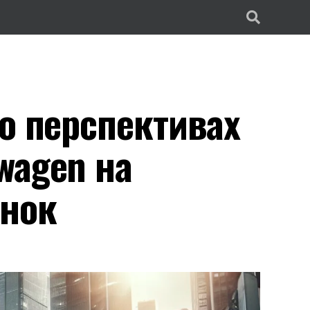
о перспективах
wagen на
ынок