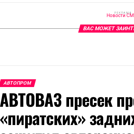
РЕКЛАМА
Новости С
ВАС МОЖЕТ ЗАИНТ
АВТОПРОМ
АВТОВАЗ пресек пр
«пиратских» задни