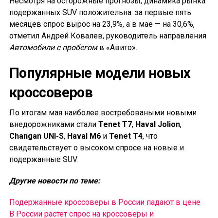
Несмотря на осторожные прогнозы, динамика рынка
подержанных SUV положительна: за первые пять
месяцев спрос вырос на 23,9%, а в мае — на 30,6%,
отметил Андрей Ковалев, руководитель направления
Автомобили с пробегом
в «Авито».
Популярные модели новых
кроссоверов
По итогам мая наиболее востребоваными новыми
внедорожниками стали
Tenet T7
,
Haval Jolion
,
Changan UNI-S
,
Haval M6
и
Tenet T4
, что
свидетельствует о высоком спросе на новые и
подержанные SUV.
Другие новости по теме:
Подержанные кроссоверы в России падают в цене
В России растет спрос на кроссоверы и