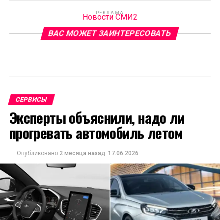
РЕКЛАМА
Новости СМИ2
ВАС МОЖЕТ ЗАИНТЕРЕСОВАТЬ
СЕРВИСЫ
Эксперты объяснили, надо ли
прогревать автомобиль летом
Опубликовано
2 месяца назад
17.06.2026