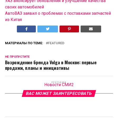
УАЗ анонсирует обновления и улучшение качества
своих автомобилей
АвтоВАЗ заявил о проблемах с поставками запчастей
из Китая
МАТЕРИАЛЫ ПО ТЕМЕ:
FEATURED
НЕ ПРОПУСТИТЕ
Возрождение бренда Volga в Москве: первые
продажи, планы и инициативы
РЕКЛАМА
Новости СМИ2
ВАС МОЖЕТ ЗАИНТЕРЕСОВАТЬ