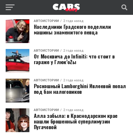
АВТОИСТОРИИ
2 года назад
Наследники Градского поделили
машины знаменитого певца
АВТОИСТОРИИ
2 года назад
От Москвича до Infiniti: что стоит в
гараже у Глюк’оZы
АВТОИСТОРИИ
2 года назад
Роскошный Lamborghini Ивлеевой попал
под бан налоговиков
АВТОИСТОРИИ
2 года назад
Алла забыла: в Краснодарском крае
нашли брошенный суперлимузин
Пугачевой