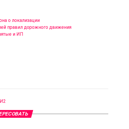
она о локализации
лей правил дорожного движения
нятые и ИП
МИ2
ЕРЕСОВАТЬ