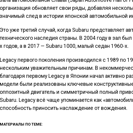
зала автомобильной славы (Japan Automotive Hall of 
организация обновляет свои ряды, добавляя несколь
значимый след в истории японской автомобильной и
Это уже третий случай, когда Subaru представляет 
технического наследия страны. В 2004 году в зал бы
х годов, а в 2017 — Subaru 1000, малый седан 1960-х.
Legacy первого поколения производился с 1989 по 19
нескольким уважительным причинам. В некоммерческ
благодаря первому Legacy в Японии начал активно ра
модели были реализованы ключевые конструктивные 
оппозитный двигатель и симметричный полный привод
Subaru. Legacy всё чаще упоминается как «автомобиль
способность приносить наслаждение от вождения.
МАТЕРИАЛЫ ПО ТЕМЕ: