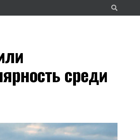
или
лярность среди