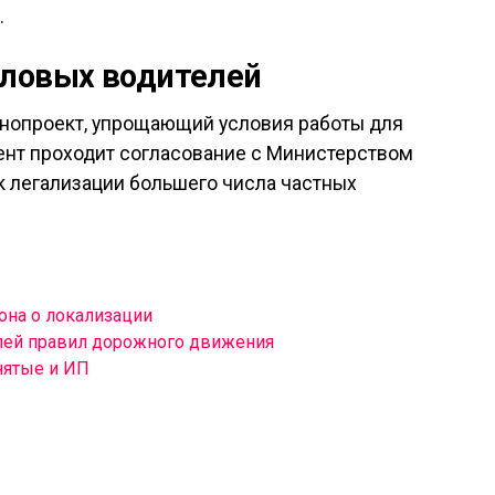
.
еловых водителей
онопроект, упрощающий условия работы для
ент проходит согласование с Министерством
к легализации большего числа частных
она о локализации
лей правил дорожного движения
нятые и ИП