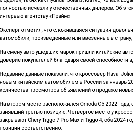
моделей, таких как Hyundai Solaris, Kia Rio, Renault Loga
полностью исчезли у отечественных дилеров. Об это
интервью агентству «Прайм».
Эксперт отметил, что сложившаяся ситуация доволь
автомобили, произведенные или ввезенные в страну,
На смену авто ушедших марок пришли китайские авт
доверие покупателей благодаря своей способности а
Недавние данные показали, что кроссовер Haval Joli
новым китайским автомобилем в России за январь 202
количества просмотров объявлений о продаже новых
На втором месте расположился Omoda C5 2022 года, с
занявший третью позицию. Четвертое место у кроссов
закрывают Chery Tiggo 7 Pro Max и Tiggo 4, оба 2024 
позиции соответственно.