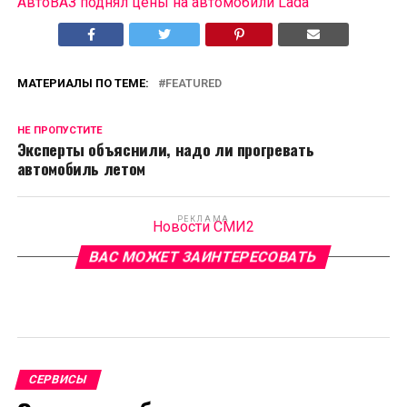
АвтоВАЗ поднял цены на автомобили Lada
МАТЕРИАЛЫ ПО ТЕМЕ:
FEATURED
НЕ ПРОПУСТИТЕ
Эксперты объяснили, надо ли прогревать
автомобиль летом
РЕКЛАМА
Новости СМИ2
ВАС МОЖЕТ ЗАИНТЕРЕСОВАТЬ
СЕРВИСЫ