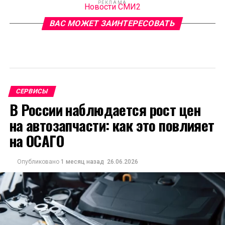
РЕКЛАМА
Новости СМИ2
ВАС МОЖЕТ ЗАИНТЕРЕСОВАТЬ
СЕРВИСЫ
В России наблюдается рост цен
на автозапчасти: как это повлияет
на ОСАГО
Опубликовано
1 месяц назад
26.06.2026