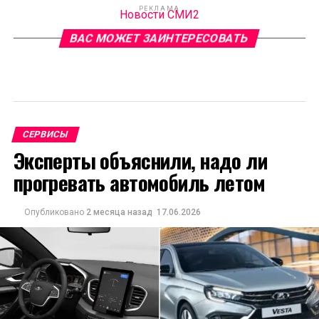
РЕКЛАМА
Новости СМИ2
ВАС МОЖЕТ ЗАИНТЕРЕСОВАТЬ
СЕРВИСЫ
Эксперты объяснили, надо ли
прогревать автомобиль летом
Опубликовано
2 месяца назад
17.06.2026