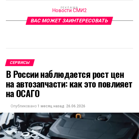
РЕКЛАМА
Новости СМИ2
ВАС МОЖЕТ ЗАИНТЕРЕСОВАТЬ
СЕРВИСЫ
В России наблюдается рост цен
на автозапчасти: как это повлияет
на ОСАГО
Опубликовано
1 месяц назад
26.06.2026