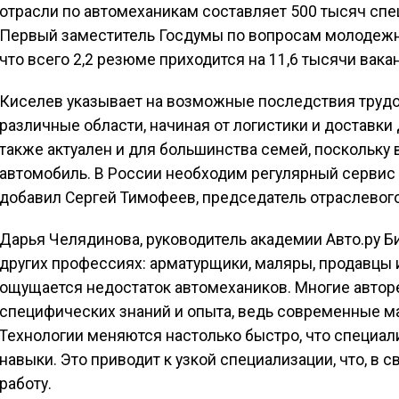
отрасли по автомеханикам составляет 500 тысяч сп
Первый заместитель Госдумы по вопросам молодежн
что всего 2,2 резюме приходится на 11,6 тысячи вака
Киселев указывает на возможные последствия трудов
различные области, начиная от логистики и доставки 
также актуален и для большинства семей, поскольку в 
автомобиль. В России необходим регулярный сервис 
добавил Сергей Тимофеев, председатель отраслевог
Дарья Челядинова, руководитель академии Авто.ру Б
других профессиях: арматурщики, маляры, продавцы 
ощущается недостаток автомехаников. Многие авто
специфических знаний и опыта, ведь современные м
Технологии меняются настолько быстро, что специал
навыки. Это приводит к узкой специализации, что, в 
работу.