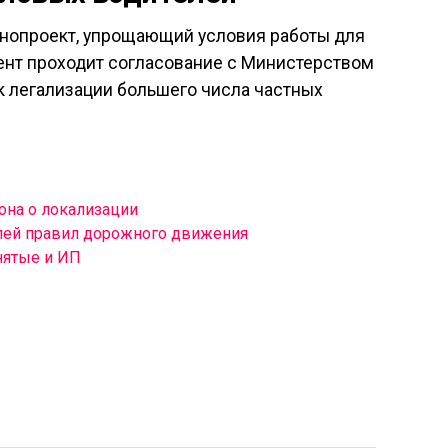
онопроект, упрощающий условия работы для
ент проходит согласование с Министерством
к легализации большего числа частных
она о локализации
лей правил дорожного движения
нятые и ИП