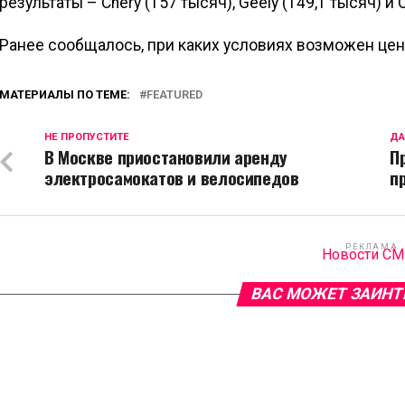
результаты – Chery (157 тысяч), Geely (149,1 тысяч) и 
Ранее сообщалось, при каких условиях возможен цен
МАТЕРИАЛЫ ПО ТЕМЕ:
FEATURED
НЕ ПРОПУСТИТЕ
ДА
В Москве приостановили аренду
П
электросамокатов и велосипедов
п
РЕКЛАМА
Новости С
ВАС МОЖЕТ ЗАИНТ